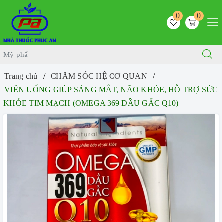
0
0
Trang chủ
CHĂM SÓC HỆ CƠ QUAN
VIÊN UỐNG GIÚP SÁNG MẮT, NÃO KHỎE, HỖ TRỢ SỨC
KHỎE TIM MẠCH (OMEGA 369 DẦU GẤC Q10)