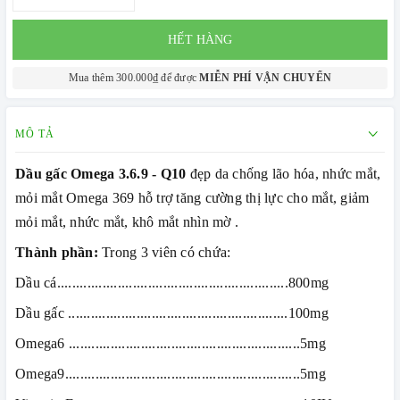
HẾT HÀNG
Mua thêm 300.000₫ để được
MIỄN PHÍ VẬN CHUYỂN
MÔ TẢ
Dầu gấc Omega 3.6.9 - Q10
đẹp da chống lão hóa, nhức mắt,
mỏi mắt Omega 369 hỗ trợ tăng cường thị lực cho mắt, giảm
mỏi mắt, nhức mắt, khô mắt nhìn mờ .
Thành phần:
Trong 3 viên có chứa:
Dầu cá.............................................................800mg
Dầu gấc ..........................................................100mg
Omega6 .............................................................5mg
Omega9..............................................................5mg