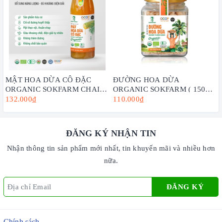
MẬT HOA DỪA CÔ ĐẶC
ĐƯỜNG HOA DỪA
ORGANIC SOKFARM CHAI
ORGANIC SOKFARM ( 150G,
250G
300G, 1KG) - VỊ NGỌT TỪ
132.000₫
110.000₫
DỪA, TĂNG CƯỜNG SỨC
KHỎE
ĐĂNG KÝ NHẬN TIN
Nhận thông tin sản phẩm mới nhất, tin khuyến mãi và nhiều hơn
nữa.
ĐĂNG KÝ
Chính sách