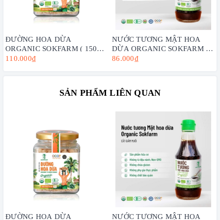
ĐƯỜNG HOA DỪA
NƯỚC TƯƠNG MẬT HOA
ORGANIC SOKFARM ( 150G,
DỪA ORGANIC SOKFARM -
300G, 1KG) - VỊ NGỌT TỪ
CẮT GIẢM MUỐI, KHÔNG
110.000₫
86.000₫
DỪA, TĂNG CƯỜNG SỨC
CHỨA ĐẬU NÀNH.
KHỎE
SẢN PHẨM LIÊN QUAN
ĐƯỜNG HOA DỪA
NƯỚC TƯƠNG MẬT HOA