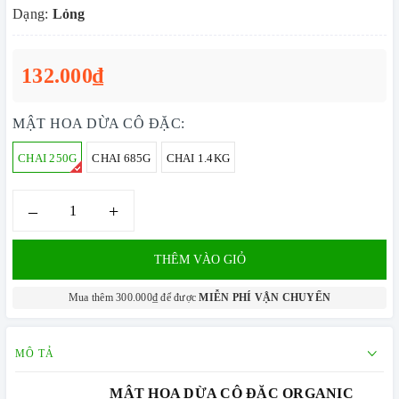
Dạng:
Lỏng
132.000₫
MẬT HOA DỪA CÔ ĐẶC:
CHAI 250G
CHAI 685G
CHAI 1.4KG
–
+
THÊM VÀO GIỎ
Mua thêm 300.000₫ để được
MIỄN PHÍ VẬN CHUYỂN
MÔ TẢ
MẬT HOA DỪA CÔ ĐẶC ORGANIC