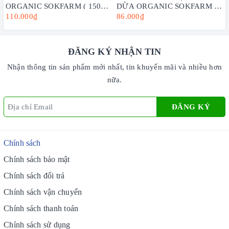
ORGANIC SOKFARM ( 150G,
DỪA ORGANIC SOKFARM -
300G, 1KG) - VỊ NGỌT TỪ
CẮT GIẢM MUỐI, KHÔNG
110.000₫
86.000₫
DỪA, TĂNG CƯỜNG SỨC
CHỨA ĐẬU NÀNH.
KHỎE
ĐĂNG KÝ NHẬN TIN
Nhận thông tin sản phẩm mới nhất, tin khuyến mãi và nhiều hơn
nữa.
ĐĂNG KÝ
Chính sách
Chính sách bảo mật
Chính sách đổi trả
Chính sách vận chuyển
Chính sách thanh toán
Chính sách sử dụng