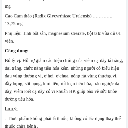
mg
Cao Cam thảo (Radix Glycyrrhizac Uralensis) ………….
13,75 mg
Phụ liệu: Tinh bột sắn, magnesium stearate, bột talc vừa đủ 01
viên.
Công dụng:
Bổ tỳ vị. Hỗ trợ giảm các triệu chứng của viêm dạ dày tá tràng,
đại tràng, chức năng tiêu hóa kém, những người có biểu hiện
đau vùng thượng vị, ợ hơi, ợ chua, nóng rát vùng thượng vị,
đầy bụng, sôi bụng, khó tiêu, rối loạn tiêu hóa, trào ngược dạ
dày, viêm loét dạ dày có vi khuẩn HP, giúp bảo vệ sức khỏe
đường tiêu hóa.
Lưu ý:
- Thực phẩm không phải là thuốc, không có tác dụng thay thế
thuốc chữa bệnh .