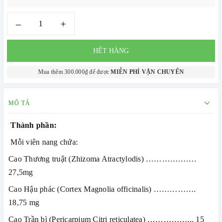
–
+
HẾT HÀNG
Mua thêm 300.000₫ để được
MIỄN PHÍ VẬN CHUYỂN
MÔ TẢ
Thành phần:
Mỗi viên nang chứa:
Cao Thương truật (Zhizoma Atractylodis) ……………….
27,5mg
Cao Hậu phác (Cortex Magnolia officinalis) …………….
18,75 mg
Cao Trần bì (Pericarpium Citri reticulatea) ……………... 15