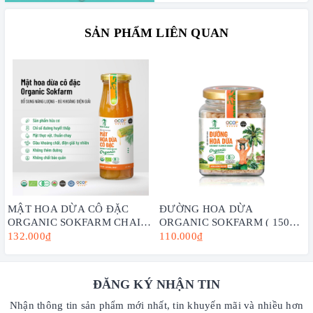
SẢN PHẨM LIÊN QUAN
MẬT HOA DỪA CÔ ĐẶC
ĐƯỜNG HOA DỪA
ORGANIC SOKFARM CHAI
ORGANIC SOKFARM ( 150G,
250G
300G, 1KG) - VỊ NGỌT TỪ
132.000₫
110.000₫
DỪA, TĂNG CƯỜNG SỨC
KHỎE
ĐĂNG KÝ NHẬN TIN
Nhận thông tin sản phẩm mới nhất, tin khuyến mãi và nhiều hơn