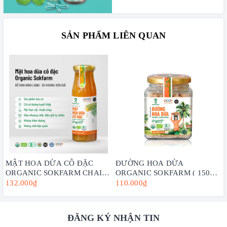
SẢN PHẨM LIÊN QUAN
MẬT HOA DỪA CÔ ĐẶC
ĐƯỜNG HOA DỪA
ORGANIC SOKFARM CHAI
ORGANIC SOKFARM ( 150G,
250G
300G, 1KG) - VỊ NGỌT TỪ
132.000₫
110.000₫
DỪA, TĂNG CƯỜNG SỨC
KHỎE
ĐĂNG KÝ NHẬN TIN