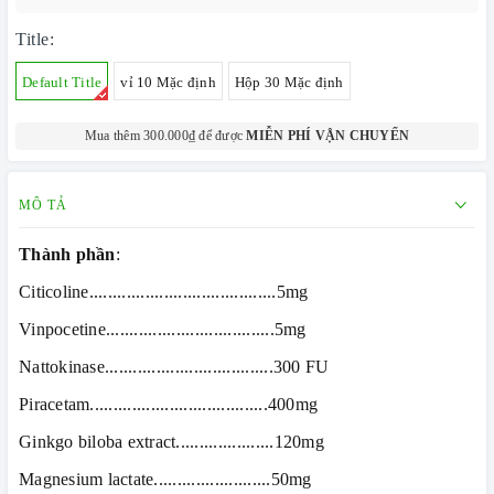
Title:
Default Title
vỉ 10 Mặc định
Hộp 30 Mặc định
Mua thêm 300.000₫ để được
MIỄN PHÍ VẬN CHUYỂN
MÔ TẢ
Thành phần
:
Citicoline........................................5mg
Vinpocetine....................................5mg
Nattokinase....................................300 FU
Piracetam......................................400mg
Ginkgo biloba extract.....................120mg
Magnesium lactate.........................50mg