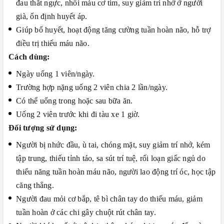
đau thắt ngực, nhồi máu cơ tim, suy giảm trí nhớ ở người
già, ổn định huyết áp.
Giúp bổ huyết, hoạt động tăng cường tuần hoàn não, hỗ trợ
điều trị thiếu máu não.
Cách dùng:
Ngày uống 1 viên/ngày.
Trường hợp nặng uống 2 viên chia 2 lần/ngày.
Có thể uống trong hoặc sau bữa ăn.
Uống 2 viên trước khi đi tàu xe 1 giờ.
Đối tượng sử dụng:
Người bị nhức đầu, ù tai, chóng mặt, suy giảm trí nhớ, kém
tập trung, thiếu tỉnh táo, sa sút trí tuệ, rối loạn giấc ngủ do
thiểu năng tuần hoàn máu não, người lao động trí óc, học tập
căng thẳng.
Người đau mỏi cơ bắp, tê bì chân tay do thiếu máu, giảm
tuần hoàn ở các chi gây chuột rút chân tay.