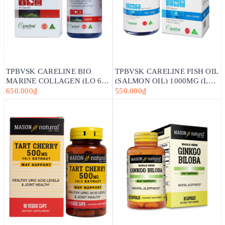
TPBVSK CARELINE BIO
TPBVSK CARELINE FISH OIL
MARINE COLLAGEN (LỌ 60
(SALMON OIL) 1000MG (LỌ
VIÊN)-HỖ TRỢ LÀM ĐẸP DA,
100 VIÊN) - DẦU CÁ HỒI
650.000₫
550.000₫
NGĂN NGỪA LÃO HÓA
ĐẠI DƯƠNG -ÚC