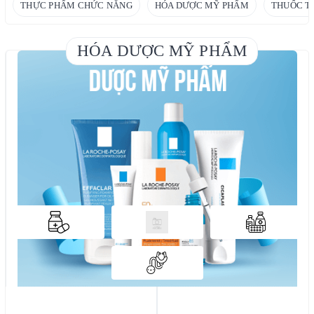
THỰC PHẨM CHỨC NĂNG
HÓA DƯỢC MỸ PHẨM
THUỐC T
HÓA DƯỢC MỸ PHẨM