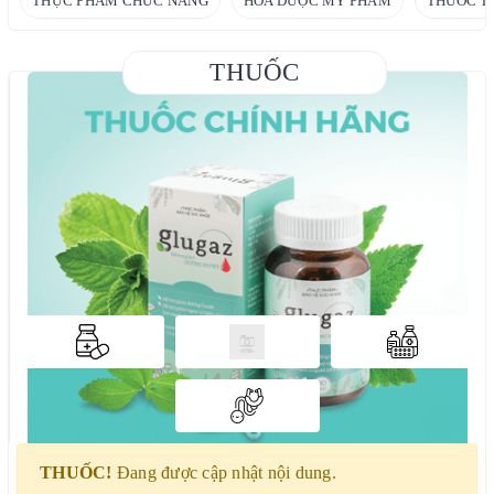
THỰC PHẨM CHỨC NĂNG
HÓA DƯỢC MỸ PHẨM
THUỐC T
THUỐC
THUỐC!
Đang được cập nhật nội dung.