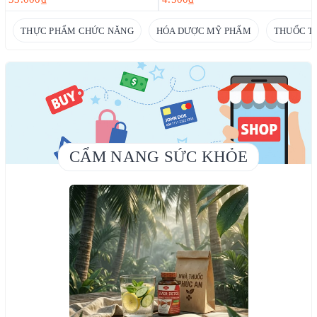
THỰC PHẨM CHỨC NĂNG
HÓA DƯỢC MỸ PHẨM
THUỐC T
CẨM NANG SỨC KHỎE