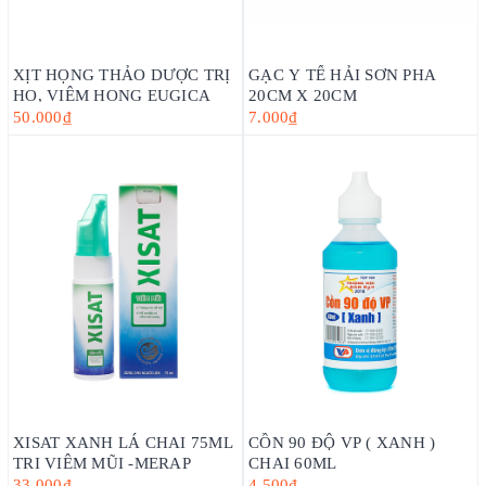
XỊT HỌNG THẢO DƯỢC TRỊ
GẠC Y TẾ HẢI SƠN PHA
HO, VIÊM HỌNG EUGICA
20CM X 20CM
50.000₫
7.000₫
XISAT XANH LÁ CHAI 75ML
CỒN 90 ĐỘ VP ( XANH )
TRI VIÊM MŨI -MERAP
CHAI 60ML
33.000₫
4.500₫