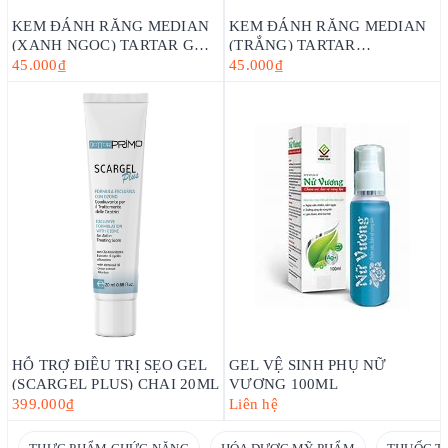
KEM ĐÁNH RĂNG MEDIAN
KEM ĐÁNH RĂNG MEDIAN
(XANH NGỌC) TARTAR GUM
(TRẮNG) TARTAR
TOOTHPASTE (120G)_HÀN
TOOTHPASTE WHITE
45.000₫
45.000₫
QUỐC
(120G)_HÀN QUỐC
HỖ TRỢ ĐIỀU TRỊ SẸO GEL
GEL VỆ SINH PHỤ NỮ
(SCARGEL PLUS) CHAI 20ML
VƯƠNG 100ML
399.000₫
Liên hệ