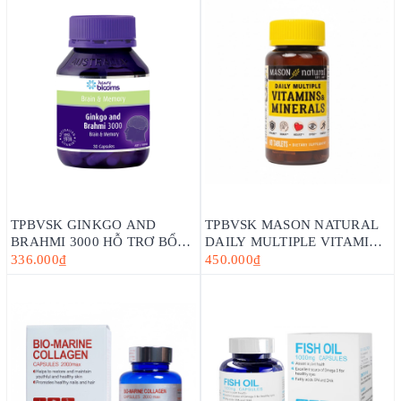
TPBVSK GINKGO AND
TPBVSK MASON NATURAL
BRAHMI 3000 HỖ TRỢ BỔ
DAILY MULTIPLE VITAMINS
NÃO - HENRY BLOOMS (30
WITH MINERAS HỘP 60
336.000₫
450.000₫
VIÊN -60 VIÊN)
VIÊN - BỔ SUNG VITAMIN
CHO CƠ THỂ