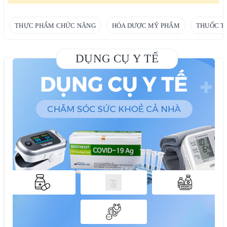
THỰC PHẨM CHỨC NĂNG
HÓA DƯỢC MỸ PHẨM
THUỐC T
DỤNG CỤ Y TẾ