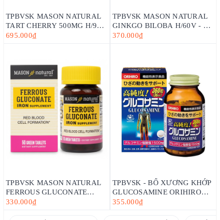
TPBVSK MASON NATURAL
TPBVSK MASON NATURAL
TART CHERRY 500MG H/90V
GINKGO BILOBA H/60V - HỖ
- HỖ TRỢ GIẢM NỒNG ĐỘ
TRỢ TĂNG CƯỜNG SỨC
695.000₫
370.000₫
ACID URIC TRONG MÁU
KHỎE NÃO BỘ, CẢI THIỆN
TRÍ NHỚ
TPBVSK MASON NATURAL
TPBVSK - BỔ XƯƠNG KHỚP
FERROUS GLUCONATE
GLUCOSAMINE ORIHIRO
H/50V- SẢN PHẨM BỔ SUNG
(360-950 VIÊN)
330.000₫
355.000₫
SẮT HỮU CƠ