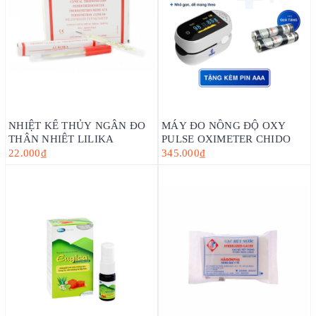
NHIỆT KẾ THỦY NGÂN ĐO
MÁY ĐO NỒNG ĐỘ OXY
THÂN NHIỆT LILIKA
PULSE OXIMETER CHIDO
22.000₫
345.000₫