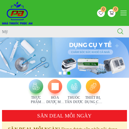
0
0
THỰC
HÓA
THUỐC
THIẾT BỊ,
PHẨM
DƯỢC MỸ
TÂN DƯỢC
DỤNG CỤ
CHỨC
PHẨM
Y TẾ
NĂNG
SĂN DEAL MỖI NGÀY