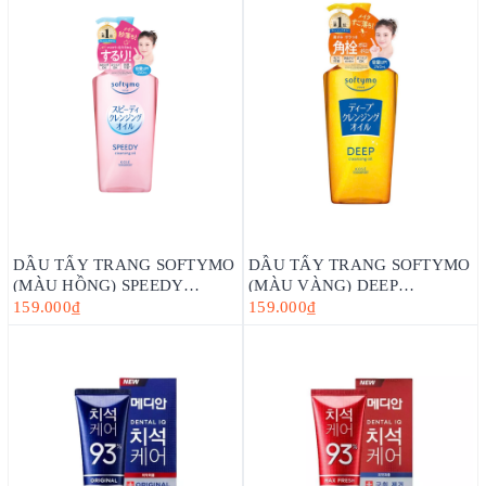
DẦU TẨY TRANG SOFTYMO
DẦU TẨY TRANG SOFTYMO
(MÀU HỒNG) SPEEDY
(MÀU VÀNG) DEEP
CLEANSING OIL (LÀM SẠCH
CLEANSING OIL (LÀM SẠCH
159.000₫
159.000₫
NHANH) 240ML _NHẬT BẢN
SÂU) 240ML _NHẬT BẢN