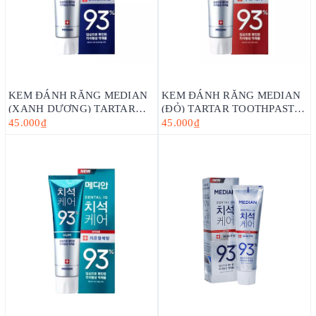
KEM ĐÁNH RĂNG MEDIAN
KEM ĐÁNH RĂNG MEDIAN
(XANH DƯƠNG) TARTAR
(ĐỎ) TARTAR TOOTHPASTE
TOOTHPASTE ORIGINAL
BADBREATH (120G)_HÀN
45.000₫
45.000₫
(120G)_HÀN QUỐC
QUỐC