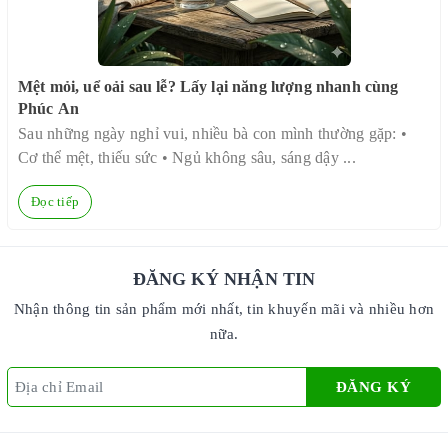
Mệt mỏi, uể oải sau lễ? Lấy lại năng lượng nhanh cùng
N
Phúc An
Sau những ngày nghỉ vui, nhiều bà con mình thường gặp: •
C
Cơ thể mệt, thiếu sức • Ngủ không sâu, sáng dậy ...
m
Đọc tiếp
ĐĂNG KÝ NHẬN TIN
Nhận thông tin sản phẩm mới nhất, tin khuyến mãi và nhiều hơn
nữa.
ĐĂNG KÝ