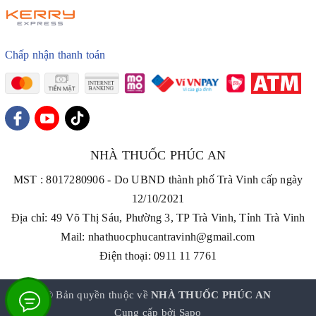
Chấp nhận thanh toán
NHÀ THUỐC PHÚC AN
MST : 8017280906 - Do UBND thành phố Trà Vinh cấp ngày
12/10/2021
Địa chỉ: 49 Võ Thị Sáu, Phường 3, TP Trà Vinh, Tỉnh Trà Vinh
Mail: nhathuocphucantravinh@gmail.com
Điện thoại: 0911 11 7761
© Bản quyền thuộc về
NHÀ THUỐC PHÚC AN
Cung cấp bởi
Sapo