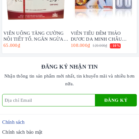
VIÊN UỐNG TĂNG CƯỜNG
VIÊN TIỂU ĐÊM THẢO
NỘI TIẾT TỐ, NGĂN NGỪA
DƯỢC DẠ MINH CHÂU
LÃO HÓA TỐ NỮ NHẤT
H/30V - THÁI DƯƠNG
65.000₫
108.000₫
120.000₫
- 10%
NHẤT 10 VIÊN
(02/3/2028)
ĐĂNG KÝ NHẬN TIN
Nhận thông tin sản phẩm mới nhất, tin khuyến mãi và nhiều hơn
nữa.
ĐĂNG KÝ
Chính sách
Chính sách bảo mật