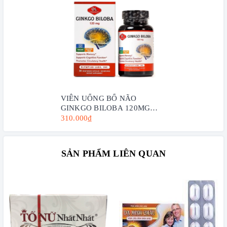
VIÊN UỐNG BỔ NÃO
GINKGO BILOBA 120MG
OLYMPIAN LABS (H/30V)
310.000₫
SẢN PHẨM LIÊN QUAN