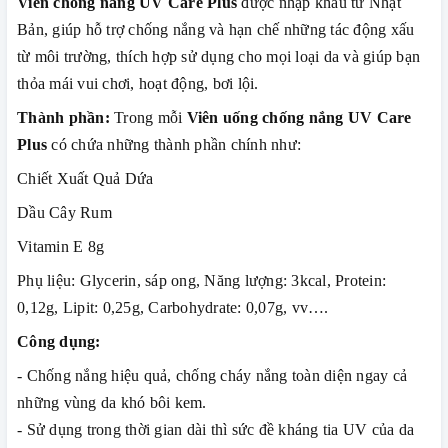
Viên chống nắng UV Care Plus
được nhập khẩu từ Nhật
Bản, giúp hỗ trợ chống nắng và hạn chế những tác động xấu
từ môi trường, thích hợp sử dụng cho mọi loại da và giúp bạn
thỏa mái vui chơi, hoạt động, bơi lội.
Thành phần:
Trong mỗi
Viên uống chống nắng UV Care
Plus
có chứa những thành phần chính như:
Chiết Xuất Quả Dứa
Dầu Cây Rum
Vitamin E 8g
Phụ liệu: Glycerin, sáp ong, Năng lượng: 3kcal, Protein:
0,12g, Lipit: 0,25g, Carbohydrate: 0,07g, vv….
Công dụng:
- Chống nắng hiệu quả, chống cháy nắng toàn diện ngay cả
những vùng da khó bôi kem.
- Sử dụng trong thời gian dài thì sức đề kháng tia UV của da