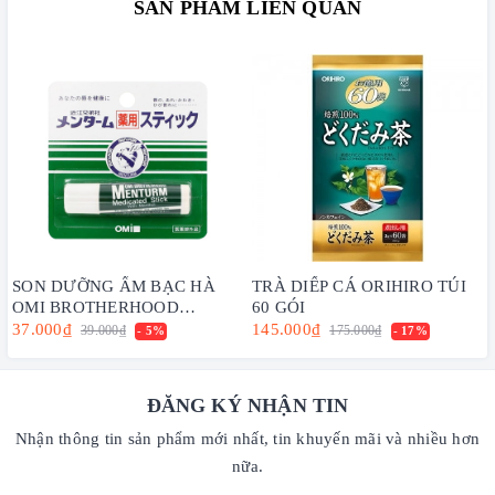
SẢN PHẨM LIÊN QUAN
SON DƯỠNG ẨM BẠC HÀ
TRÀ DIẾP CÁ ORIHIRO TÚI
OMI BROTHERHOOD
60 GÓI
MENTURM DÀNH CHO MÔI
37.000₫
145.000₫
39.000₫
175.000₫
- 5%
- 17%
KHÔ VÀ NỨT NẺ (4g)
ĐĂNG KÝ NHẬN TIN
Nhận thông tin sản phẩm mới nhất, tin khuyến mãi và nhiều hơn
nữa.