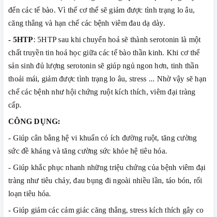
đến các tế bào. Vì thế cơ thể sẽ giảm được tình trạng lo âu,
căng thẳng và hạn chế các bệnh viêm đau dạ dày.
- 5HTP
: 5HTP sau khi chuyển hoá sẽ thành serotonin là một
chất truyền tin hoá học giữa các tế bào thần kinh. Khi cơ thể
sản sinh đủ lượng serotonin sẽ giúp ngủ ngon hơn, tinh thần
thoải mái, giảm được tình trạng lo âu, stress ... Nhờ vậy sẽ hạn
chế các bệnh như hội chứng ruột kích thích, viêm đại tràng
cấp.
CÔNG DỤNG:
- Giúp cân bằng hệ vi khuẩn có ích đường ruột, tăng cường
sức đề kháng và tăng cường sức khỏe hệ tiêu hóa.
- Giúp khắc phục nhanh những triệu chứng của bệnh viêm đại
tràng như tiêu chảy, đau bụng đi ngoài nhiều lần, táo bón, rối
loạn tiêu hóa.
- Giúp giảm các cảm giác căng thẳng, stress kích thích gây co