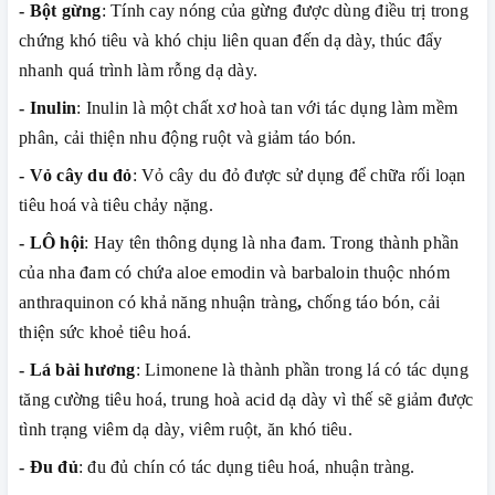
- Bột gừng
: Tính cay nóng của gừng được dùng điều trị trong
chứng khó tiêu và khó chịu liên quan đến dạ dày, thúc đẩy
nhanh quá trình làm rỗng dạ dày.
- Inulin
: Inulin là một chất xơ hoà tan với tác dụng làm mềm
phân, cải thiện nhu động ruột và giảm táo bón.
- Vỏ cây du đỏ
: Vỏ cây du đỏ được sử dụng để chữa rối loạn
tiêu hoá và tiêu chảy nặng.
- LÔ hội
: Hay tên thông dụng là nha đam. Trong thành phần
của nha đam có chứa aloe emodin và barbaloin thuộc nhóm
anthraquinon có khả năng nhuận tràng
,
chống táo bón, cải
thiện sức khoẻ tiêu hoá.
- Lá bài hương
: Limonene là thành phần trong lá có tác dụng
tăng cường tiêu hoá, trung hoà acid dạ dày vì thế sẽ giảm được
tình trạng viêm dạ dày, viêm ruột, ăn khó tiêu.
- Đu đủ
: đu đủ chín có tác dụng tiêu hoá, nhuận tràng.