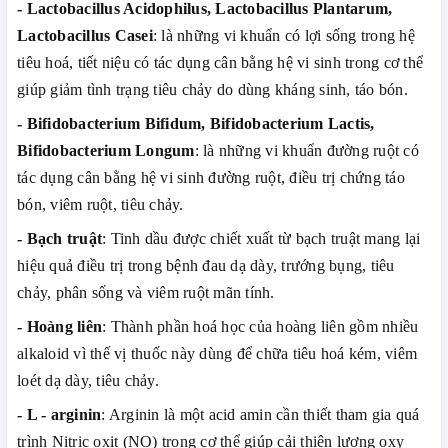
- Lactobacillus Acidophilus, Lactobacillus Plantarum,
Lactobacillus Casei
: là những vi khuẩn có lợi sống trong hệ
tiêu hoá, tiết niệu có tác dụng cân bằng hệ vi sinh trong cơ thể
giúp giảm tình trạng tiêu chảy do dùng kháng sinh, táo bón.
- Bifidobacterium Bifidum, Bifidobacterium Lactis,
Bifidobacterium Longum
: là những vi khuẩn đường ruột có
tác dụng cân bằng hệ vi sinh đường ruột, điều trị chứng táo
bón, viêm ruột, tiêu chảy.
- Bạch truật
: Tinh dầu được chiết xuất từ bạch truật mang lại
hiệu quả điều trị trong bệnh đau dạ dày, trướng bụng, tiêu
chảy, phân sống và viêm ruột mãn tính.
- Hoàng liên
: Thành phần hoá học của hoàng liên gồm nhiều
alkaloid vì thế vị thuốc này dùng để chữa tiêu hoá kém, viêm
loét dạ dày, tiêu chảy.
- L - arginin
: Arginin là một acid amin cần thiết tham gia quá
trình Nitric oxit (NO) trong cơ thể giúp cải thiện lượng oxy