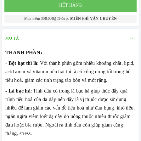
HẾT HÀNG
Mua thêm 300.000₫ để được
MIỄN PHÍ VẬN CHUYỂN
MÔ TẢ
THÀNH PHẦN:
- Bột hạt thì là
: Với thành phần gồm nhiều khoáng chất, lipid,
acid amin và vitamin nên hạt thì là có công dụng tốt trong hệ
tiêu hoá, giảm các tình trạng táo bón và mót rặng.
- Lá bạc hà
: Tinh dầu có trong lá bạc hà giúp thúc đẩy quá
trình tiêu hoá của dạ dày nên đây là vị thuốc được sử dụng
nhiều để làm giảm các vấn đề tiêu hoá như đau bụng, khó tiêu,
ngăn ngừa viêm loét dạ dày do uống thuốc nhiều thuốc giảm
đau hoặc bia rượu. Ngoài ra tinh dầu còn giúp giảm căng
thẳng, stress.