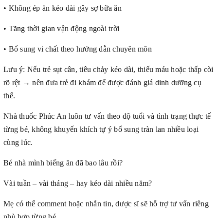
• Không ép ăn kéo dài gây sợ bữa ăn
• Tăng thời gian vận động ngoài trời
• Bổ sung vi chất theo hướng dẫn chuyên môn
Lưu ý: Nếu trẻ sụt cân, tiêu chảy kéo dài, thiếu máu hoặc thấp còi
rõ rệt → nên đưa trẻ đi khám để được đánh giá dinh dưỡng cụ
thể.
Nhà thuốc Phúc An luôn tư vấn theo độ tuổi và tình trạng thực tế
từng bé, không khuyến khích tự ý bổ sung tràn lan nhiều loại
cùng lúc.
Bé nhà mình biếng ăn đã bao lâu rồi?
Vài tuần – vài tháng – hay kéo dài nhiều năm?
Mẹ có thể comment hoặc nhắn tin, dược sĩ sẽ hỗ trợ tư vấn riêng
phù hợp từng bé.