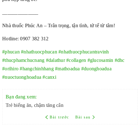
______________
Nhà thuốc Phúc An – Trân trọng, tận tình, tử tế từ tâm!
Hotline: 0907 382 312
#phucan
#nhathuocphucan
#nhathuocphucantravinh
#thucphamchucnang
#dalathur
#collagen
#glucosamin
#dhc
#orihiro
#hangchinhhang
#mathoadua
#duonghoadua
#nuoctuonghoadua
#canxi
Bạn đang xem:
Trẻ biếng ăn, chậm tăng cân
Bài trước
Bài sau