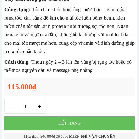
Công dụng:
Tóc chắc khỏe hơn, óng mượt hơn, ngăn ngừa
rụng tóc, cân bằng độ ẩm cho mái tóc luôn bồng bềnh, kích
thích chân tóc sản sinh protein nuôi dưỡng sợi tóc non. Ngăn
ngừa gàu và ngứa da đầu, không hề kích ứng với mọi loại da,
cho mái tóc mượt mà hơn, cung cấp vitamin và dinh dưỡng giúp
nang tóc chắc khỏe.
Cách dùng:
Thoa ngày 2 – 3 lần lên vùng bị rụng tóc hoặc có
thể thoa nguyên đầu và massage nhẹ nhàng.
115.000₫
–
+
HẾT HÀNG
Mua thêm 300.000₫ để được
MIỄN PHÍ VẬN CHUYỂN