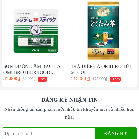
SON DƯỠNG ẨM BẠC HÀ
TRÀ DIẾP CÁ ORIHIRO TÚI
OMI BROTHERHOOD
60 GÓI
MENTURM DÀNH CHO MÔI
37.000₫
145.000₫
39.000₫
175.000₫
- 5%
- 17%
KHÔ VÀ NỨT NẺ (4g)
ĐĂNG KÝ NHẬN TIN
Nhận thông tin sản phẩm mới nhất, tin khuyến mãi và nhiều hơn
nữa.
ĐĂNG KÝ