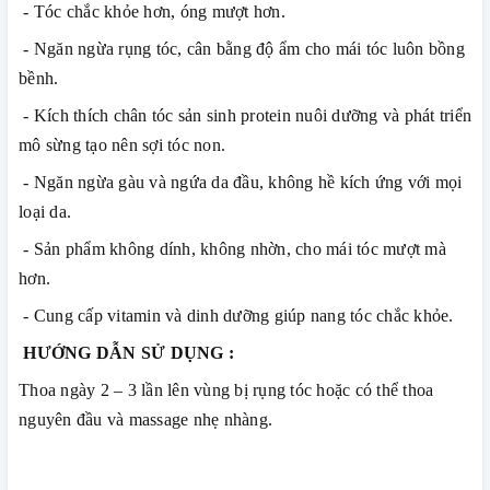
- Tóc chắc khỏe hơn, óng mượt hơn.
- Ngăn ngừa rụng tóc, cân bằng độ ẩm cho mái tóc luôn bồng
bềnh.
- Kích thích chân tóc sản sinh protein nuôi dưỡng và phát triển
mô sừng tạo nên sợi tóc non.
- Ngăn ngừa gàu và ngứa da đầu, không hề kích ứng với mọi
loại da.
- Sản phẩm không dính, không nhờn, cho mái tóc mượt mà
hơn.
- Cung cấp vitamin và dinh dưỡng giúp nang tóc chắc khỏe.
HƯỚNG DẪN SỬ DỤNG :
Thoa ngày 2 – 3 lần lên vùng bị rụng tóc hoặc có thể thoa
nguyên đầu và massage nhẹ nhàng.