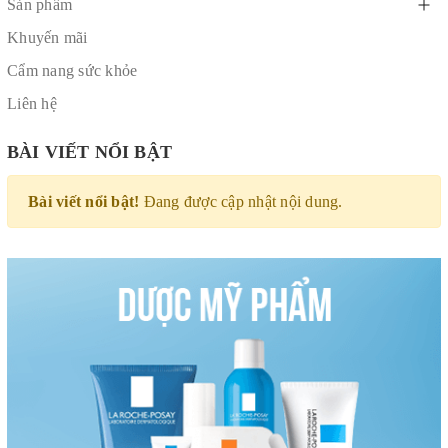
Sản phẩm
Khuyến mãi
Cẩm nang sức khỏe
Liên hệ
BÀI VIẾT NỔI BẬT
Bài viết nổi bật!
Đang được cập nhật nội dung.