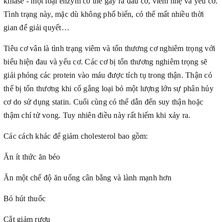
kinase - một loại enzym có thể gây ra đau cơ, viêm nhẹ và yếu cơ.
Tình trạng này, mặc dù không phổ biến, có thể mất nhiều thời
gian để giải quyết…
Tiêu cơ vân là tình trạng viêm và tổn thương cơ nghiêm trọng với
biểu hiện đau và yếu cơ. Các cơ bị tổn thương nghiêm trọng sẽ
giải phóng các protein vào máu được tích tụ trong thận. Thận có
thể bị tổn thương khi cố gắng loại bỏ một lượng lớn sự phân hủy
cơ do sử dụng statin. Cuối cùng có thể dẫn đến suy thận hoặc
thậm chí tử vong. Tuy nhiên điều này rất hiếm khi xảy ra.
Các cách khác để giảm cholesterol bao gồm:
Ăn ít thức ăn béo
Ăn một chế độ ăn uống cân bằng và lành mạnh hơn
Bỏ hút thuốc
Cắt giảm rượu