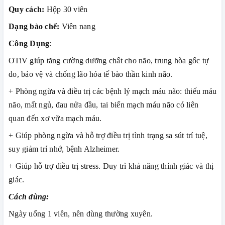
Quy cách:
Hộp 30 viên
Dạng bào chế:
Viên nang
Công Dụng
:
OTiV giúp tăng cường dưỡng chất cho não, trung hòa gốc tự
do, bảo vệ và chống lão hóa tế bào thần kinh não.
+ Phòng ngừa và điều trị các bệnh lý mạch máu não: thiếu máu
não, mất ngủ, đau nửa đầu, tai biến mạch máu não có liên
quan đến xơ vữa mạch máu.
+ Giúp phòng ngừa và hỗ trợ điều trị tình trạng sa sút trí tuệ,
suy giảm trí nhớ, bệnh Alzheimer.
+ Giúp hỗ trợ điều trị stress. Duy trì khả năng thính giác và thị
giác.
Cách dùng:
Ngày uống 1 viên, nên dùng thường xuyên.