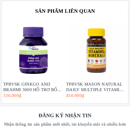
SẢN PHẨM LIÊN QUAN
TPBVSK GINKGO AND
TPBVSK MASON NATURAL
BRAHMI 3000 HỖ TRỢ BỔ
DAILY MULTIPLE VITAMINS
NÃO - HENRY BLOOMS (30
WITH MINERAS HỘP 60
336.000₫
450.000₫
VIÊN -60 VIÊN)
VIÊN - BỔ SUNG VITAMIN
CHO CƠ THỂ
ĐĂNG KÝ NHẬN TIN
Nhận thông tin sản phẩm mới nhất, tin khuyến mãi và nhiều hơn