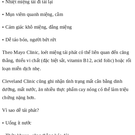
• Nhiệt miệng tái đi tái lại
• Mụn viêm quanh miệng, cằm
• Cảm giác khô miệng, đắng miệng
• Dễ táo bón, người bứt rứt
Theo Mayo Clinic, loét miệng tái phát có thể liên quan đến căng
thẳng, thiếu vi chất (đặc biệt sắt, vitamin B12, acid folic) hoặc rối
loạn miễn dịch nhẹ.
Cleveland Clinic cũng ghi nhận tình trạng mất cân bằng dinh
dưỡng, mất nước, ăn nhiều thực phẩm cay nóng có thể làm triệu
chứng nặng hơn.
Vì sao dễ tái phát?
• Uống ít nước