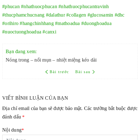
#phucan
#nhathuocphucan
#nhathuocphucantravinh
#thucphamchucnang
#dalathur
#collagen
#glucosamin
#dhc
#orihiro
#hangchinhhang
#mathoadua
#duonghoadua
#nuoctuonghoadua
#canxi
Bạn đang xem:
Nóng trong – nổi mụn – nhiệt miệng kéo dài
Bài trước
Bài sau
VIẾT BÌNH LUẬN CỦA BẠN
Địa chỉ email của bạn sẽ được bảo mật. Các trường bắt buộc được
đánh dấu
*
Nội dung
*