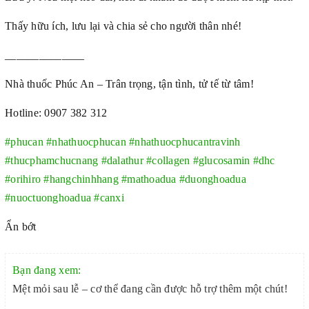
Thấy hữu ích, lưu lại và chia sẻ cho người thân nhé!
______________
Nhà thuốc Phúc An – Trân trọng, tận tình, tử tế từ tâm!
Hotline: 0907 382 312
#phucan
#nhathuocphucan
#nhathuocphucantravinh
#thucphamchucnang
#dalathur
#collagen
#glucosamin
#dhc
#orihiro
#hangchinhhang
#mathoadua
#duonghoadua
#nuoctuonghoadua
#canxi
Ẩn bớt
Bạn đang xem:
Mệt mỏi sau lễ – cơ thể đang cần được hỗ trợ thêm một chút!