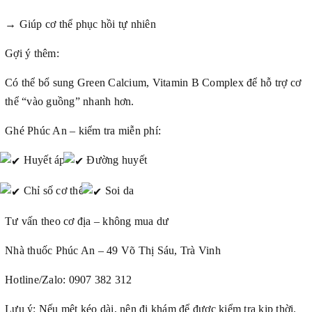
→ Giúp cơ thể phục hồi tự nhiên
Gợi ý thêm:
Có thể bổ sung Green Calcium, Vitamin B Complex để hỗ trợ cơ
thể “vào guồng” nhanh hơn.
Ghé Phúc An – kiểm tra miễn phí:
Huyết áp
Đường huyết
Chỉ số cơ thể
Soi da
Tư vấn theo cơ địa – không mua dư
Nhà thuốc Phúc An – 49 Võ Thị Sáu, Trà Vinh
Hotline/Zalo: 0907 382 312
Lưu ý: Nếu mệt kéo dài, nên đi khám để được kiểm tra kịp thời.