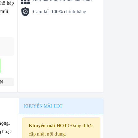
 hô hấp
 mũi
Cam kết 100% chính hãng
ỂN
KHUYẾN MÃI HOT
họng.
Khuyến mãi HOT!
Đang được
ị hoặc
cập nhật nội dung.