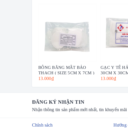
BÔNG BĂNG MẮT BẢO
GẠC Y TẾ HẢ
THẠCH ( SIZE 5CM X 7CM )
30CM X 30C
13.000₫
13.000₫
ĐĂNG KÝ NHẬN TIN
Nhận thông tin sản phẩm mới nhất, tin khuyến mãi
Chính sách
Hướng 