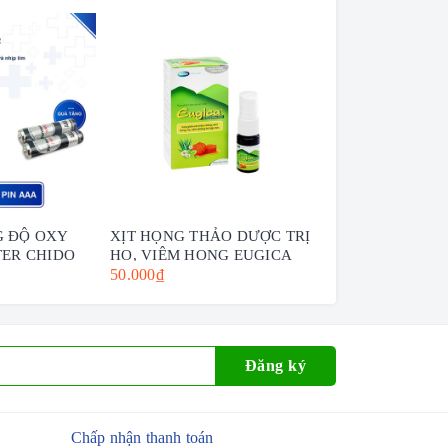
 ĐỘ OXY
XỊT HỌNG THẢO DƯỢC TRỊ
GẠC Y TẾ HẢI 
TER CHIDO
HO, VIÊM HỌNG EUGICA
20CM X 20CM
50.000₫
7.000₫
Đăng ký
Chấp nhận thanh toán