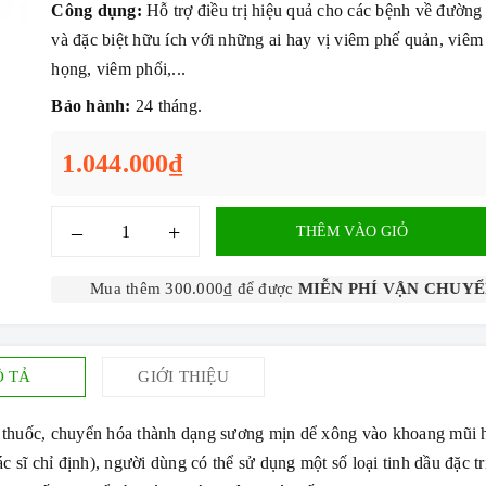
Công dụng:
Hỗ trợ điều trị hiệu quả cho các bệnh về đường
và đặc biệt hữu ích với những ai hay vị viêm phế quản, viêm
họng, viêm phổi,...
Bảo hành:
24 tháng.
1.044.000₫
–
+
THÊM VÀO GIỎ
Mua thêm 300.000₫ để được
MIỄN PHÍ VẬN CHUY
 TẢ
GIỚI THIỆU
 thuốc, chuyển hóa thành dạng sương mịn dể xông vào khoang mũi 
c sĩ chỉ định), người dùng có thể sử dụng một số loại tinh dầu đặc tr