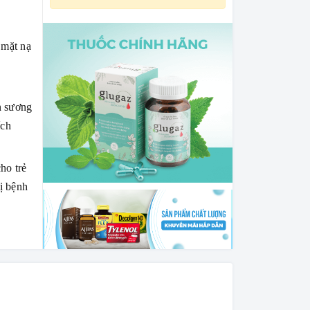
 mặt nạ
n sương
ích
ho trẻ
ị bệnh