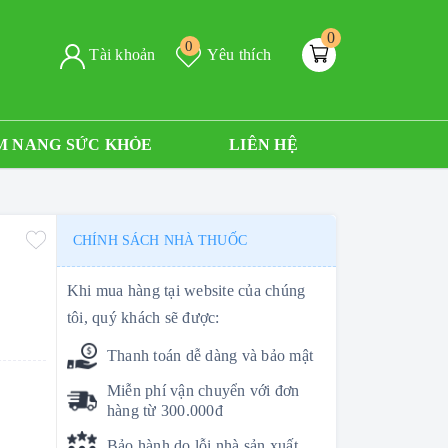
0
0
Tài khoản
Yêu thích
M NANG SỨC KHỎE
LIÊN HỆ
CHÍNH SÁCH NHÀ THUỐC
Khi mua hàng tại website của chúng
tôi, quý khách sẽ được:
Thanh toán dễ dàng và bảo mật
Miễn phí vận chuyển với đơn
hàng từ 300.000đ
Bảo hành do lỗi nhà sản xuất