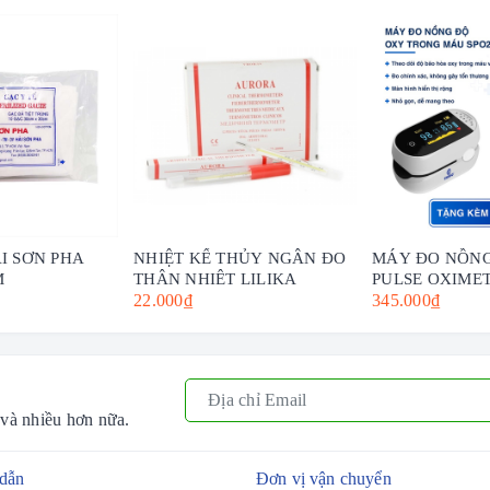
I SƠN PHA
NHIỆT KẾ THỦY NGÂN ĐO
MÁY ĐO NỒNG
M
THÂN NHIỆT LILIKA
PULSE OXIME
22.000₫
345.000₫
 và nhiều hơn nữa.
dẫn
Đơn vị vận chuyển