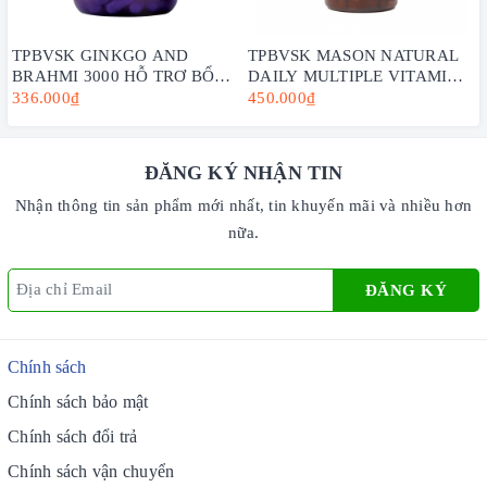
TPBVSK GINKGO AND
TPBVSK MASON NATURAL
BRAHMI 3000 HỖ TRỢ BỔ
DAILY MULTIPLE VITAMINS
NÃO - HENRY BLOOMS (30
WITH MINERAS HỘP 60
336.000₫
450.000₫
VIÊN -60 VIÊN)
VIÊN - BỔ SUNG VITAMIN
CHO CƠ THỂ
ĐĂNG KÝ NHẬN TIN
Nhận thông tin sản phẩm mới nhất, tin khuyến mãi và nhiều hơn
nữa.
ĐĂNG KÝ
Chính sách
Chính sách bảo mật
Chính sách đổi trả
Chính sách vận chuyển