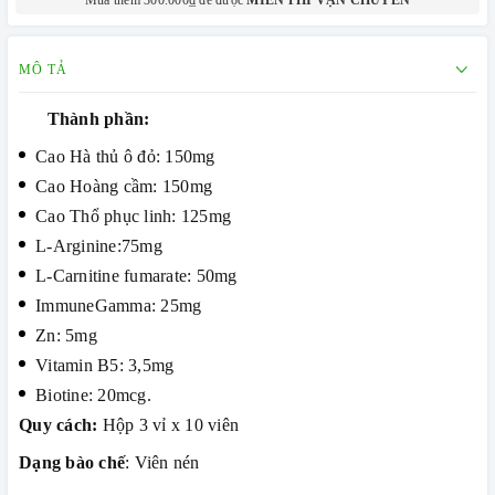
Mua thêm 300.000₫ để được
MIỄN PHÍ VẬN CHUYỂN
MÔ TẢ
Thành phần:
Cao Hà thủ ô đỏ: 150mg
Cao Hoàng cầm: 150mg
Cao Thổ phục linh: 125mg
L-Arginine:75mg
L-Carnitine fumarate: 50mg
ImmuneGamma: 25mg
Zn: 5mg
Vitamin B5: 3,5mg
Biotine: 20mcg.
Quy cách:
Hộp 3 vỉ x 10 viên
Dạng bào chế
: Viên nén