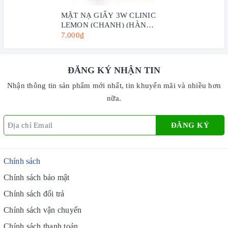
MẶT NẠ GIẤY 3W CLINIC
LEMON (CHANH) (HÀN
QUỐC) 23ML - TRẮNG SÁNG
7.000₫
DA
ĐĂNG KÝ NHẬN TIN
Nhận thông tin sản phẩm mới nhất, tin khuyến mãi và nhiều hơn
nữa.
ĐĂNG KÝ
Chính sách
Chính sách bảo mật
Chính sách đổi trả
Chính sách vận chuyển
Chính sách thanh toán