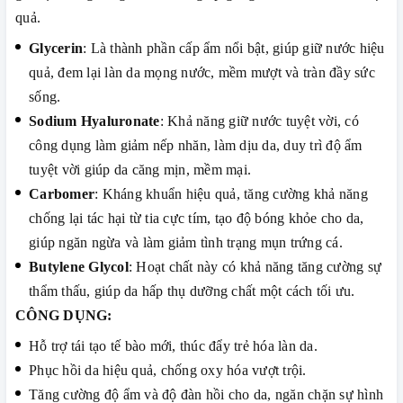
quả.
Glycerin
: Là thành phần cấp ẩm nổi bật, giúp giữ nước hiệu
quả, đem lại làn da mọng nước, mềm mượt và tràn đầy sức
sống.
Sodium Hyaluronate
: Khả năng giữ nước tuyệt vời, có
công dụng làm giảm nếp nhăn, làm dịu da, duy trì độ ẩm
tuyệt vời giúp da căng mịn, mềm mại.
Carbomer
: Kháng khuẩn hiệu quả, tăng cường khả năng
chống lại tác hại từ tia cực tím, tạo độ bóng khỏe cho da,
giúp ngăn ngừa và làm giảm tình trạng mụn trứng cá.
Butylene Glycol
: Hoạt chất này có khả năng tăng cường sự
thẩm thấu, giúp da hấp thụ dưỡng chất một cách tối ưu.
CÔNG DỤNG:
Hỗ trợ tái tạo tế bào mới, thúc đẩy trẻ hóa làn da.
Phục hồi da hiệu quả, chống oxy hóa vượt trội.
Tăng cường độ ẩm và độ đàn hồi cho da, ngăn chặn sự hình