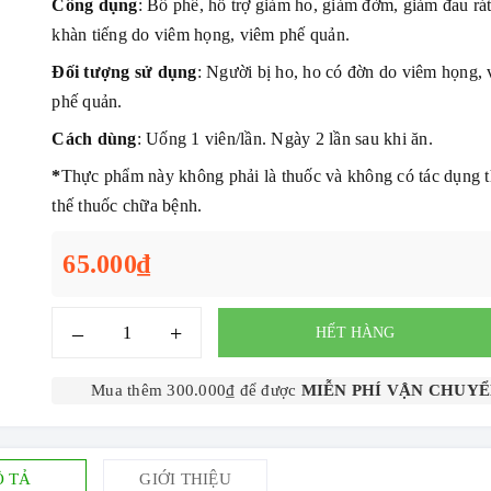
Công dụng
: Bổ phế, hỗ trợ giảm ho, giảm đờm, giảm đau rá
khàn tiếng do viêm họng, viêm phế quản.
Đối tượng sử dụng
: Người bị ho, ho có đờn do viêm họng,
phế quản.
Cách dùng
: Uống 1 viên/lần. Ngày 2 lần sau khi ăn.
*
Thực phẩm này không phải là thuốc và không có tác dụng 
thế thuốc chữa bệnh.
65.000₫
–
+
HẾT HÀNG
Mua thêm 300.000₫ để được
MIỄN PHÍ VẬN CHUY
 TẢ
GIỚI THIỆU