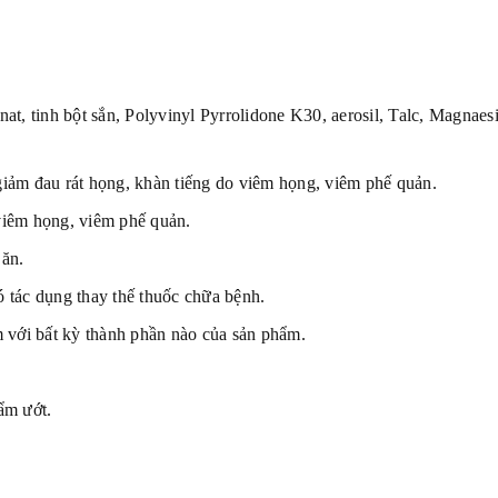
nat, tinh bột sắn, Polyvinyl Pyrrolidone K30, aerosil, Talc, Magnaes
giảm đau rát họng, khàn tiếng do viêm họng, viêm phế quản.
viêm họng, viêm phế quản.
 ăn.
 tác dụng thay thế thuốc chữa bệnh.
với bất kỳ thành phần nào của sản phẩm.
 ẩm ướt.