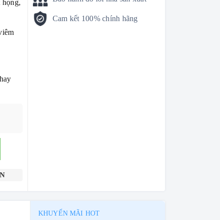
t họng,
Cam kết 100% chính hãng
 viêm
thay
ỂN
KHUYẾN MÃI HOT