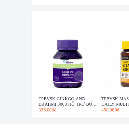
TPBVSK GINKGO AND
TPBVSK MA
BRAHMI 3000 HỖ TRỢ BỔ
DAILY MULT
NÃO - HENRY BLOOMS (30
336.000₫
WITH MINER
450.000₫
VIÊN -60 VIÊN)
VIÊN - BỔ S
CHO CƠ THỂ