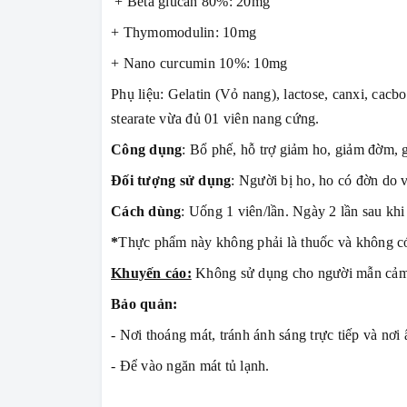
+ Beta glucan 80%: 20mg
+ Thymomodulin: 10mg
+ Nano curcumin 10%: 10mg
Phụ liệu: Gelatin (Vỏ nang), lactose, canxi, cacbo
stearate vừa đủ 01 viên nang cứng.
Công dụng
: Bổ phế, hỗ trợ giảm ho, giảm đờm, 
Đối tượng sử dụng
: Người bị ho, ho có đờn do 
Cách dùng
: Uống 1 viên/lần. Ngày 2 lần sau khi
*
Thực phẩm này không phải là thuốc và không có
Khuyến cáo:
Không sử dụng cho người mẫn cảm 
Bảo quản:
- Nơi thoáng mát, tránh ánh sáng trực tiếp và nơi
- Để vào ngăn mát tủ lạnh.