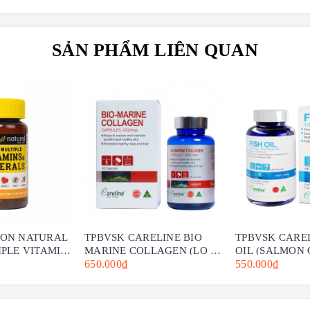
SẢN PHẨM LIÊN QUAN
SON NATURAL
TPBVSK CARELINE BIO
TPBVSK CAREL
IPLE VITAMINS
MARINE COLLAGEN (LỌ 60
OIL (SALMON 
AS HỘP 60
VIÊN)-HỖ TRỢ LÀM ĐẸP
650.000₫
(LỌ 100 VIÊN)
550.000₫
UNG VITAMIN
DA, NGĂN NGỪA LÃO HÓA
HỒI ĐẠI DƯƠN