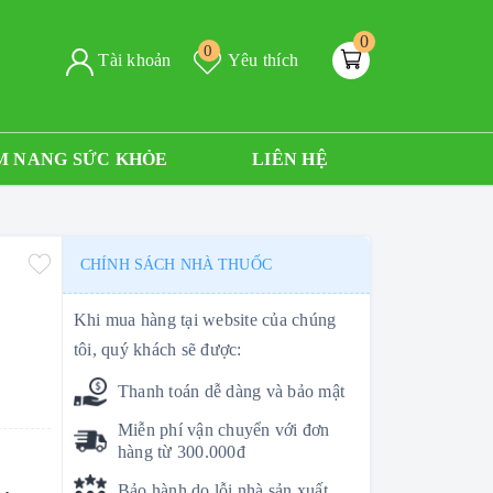
0
0
Tài khoản
Yêu thích
M NANG SỨC KHỎE
LIÊN HỆ
CHÍNH SÁCH NHÀ THUỐC
Khi mua hàng tại website của chúng
tôi, quý khách sẽ được:
Thanh toán dễ dàng và bảo mật
Miễn phí vận chuyển với đơn
hàng từ 300.000đ
Bảo hành do lỗi nhà sản xuất