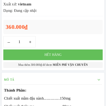
Xuất xứ:
vietnam
Dạng: Đang cập nhật
360.000₫
–
+
HẾT HÀNG
Mua thêm 300.000₫ để được
MIỄN PHÍ VẬN CHUYỂN
MÔ TẢ
Thành Phần:
Chiết xuất mầm đậu nành................150mg