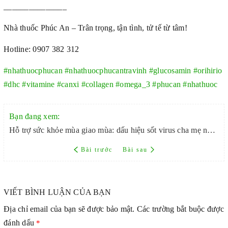
_______________
Nhà thuốc Phúc An – Trân trọng, tận tình, tử tế từ tâm!
Hotline: 0907 382 312
#nhathuocphucan
#nhathuocphucantravinh
#glucosamin
#orihirio
#dhc
#vitamine
#canxi
#collagen
#omega_3
#phucan
#nhathuoc
Bạn đang xem:
Hỗ trợ sức khỏe mùa giao mùa: dấu hiệu sốt virus cha mẹ nên biết
Bài trước
Bài sau
VIẾT BÌNH LUẬN CỦA BẠN
Địa chỉ email của bạn sẽ được bảo mật. Các trường bắt buộc được
đánh dấu
*