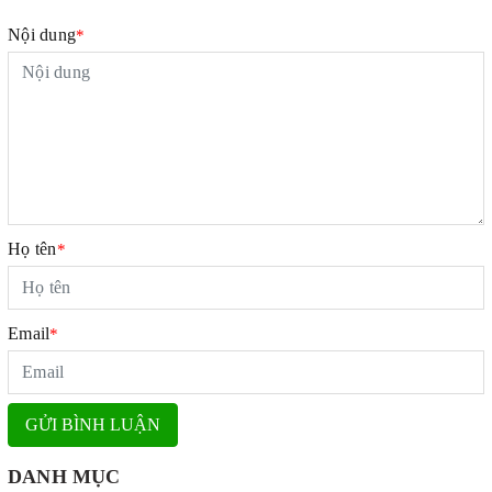
Nội dung
*
Họ tên
*
Email
*
GỬI BÌNH LUẬN
DANH MỤC