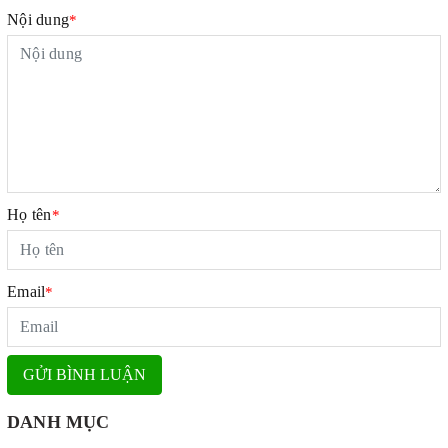
Nội dung
*
Họ tên
*
Email
*
GỬI BÌNH LUẬN
DANH MỤC