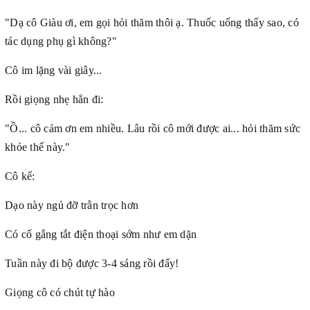
"Dạ cô Giàu ơi, em gọi hỏi thăm thôi ạ. Thuốc uống thấy sao, có
tác dụng phụ gì không?"
Cô im lặng vài giây...
Rồi giọng nhẹ hẳn đi:
"Ồ... cô cảm ơn em nhiều. Lâu rồi cô mới được ai... hỏi thăm sức
khỏe thế này."
Cô kể:
Dạo này ngủ đỡ trằn trọc hơn
Có cố gắng tắt điện thoại sớm như em dặn
Tuần này đi bộ được 3-4 sáng rồi đấy!
Giọng cô có chút tự hào