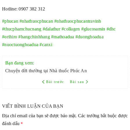
Hotline: 0907 382 312
#phucan
#nhathuocphucan
#nhathuocphucantravinh
#thucphamchucnang
#dalathur
#collagen
#glucosamin
#dhc
#orihiro
#hangchinhhang
#mathoadua
#duonghoadua
#nuoctuonghoadua
#canxi
Bạn đang xem:
Chuyện đời thường tại Nhà thuốc Phúc An
Bài trước
Bài sau
VIẾT BÌNH LUẬN CỦA BẠN
Địa chỉ email của bạn sẽ được bảo mật. Các trường bắt buộc được
đánh dấu
*