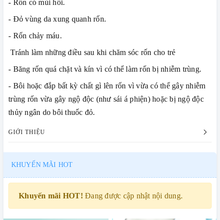
- Rốn có mùi hôi.
- Đỏ vùng da xung quanh rốn.
- Rốn chảy máu.
Tránh làm những điều sau khi chăm sóc rốn cho trẻ
- Băng rốn quá chặt và kín vì có thể làm rốn bị nhiễm trùng.
- Bôi hoặc đắp bất kỳ chất gì lên rốn vì vừa có thể gây nhiễm
trùng rốn vừa gây ngộ độc (như sái á phiện) hoặc bị ngộ độc
thủy ngân do bôi thuốc đỏ.
GIỚI THIỆU
KHUYẾN MÃI HOT
Khuyến mãi HOT!
Đang được cập nhật nội dung.