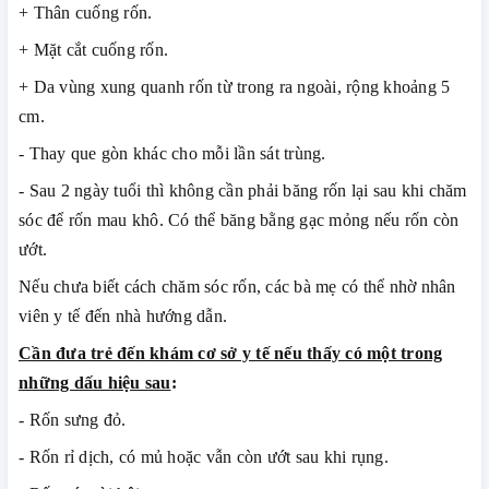
+ Thân cuống rốn.
+ Mặt cắt cuống rốn.
+ Da vùng xung quanh rốn từ trong ra ngoài, rộng khoảng 5
cm.
- Thay que gòn khác cho mỗi lần sát trùng.
- Sau 2 ngày tuổi thì không cần phải băng rốn lại sau khi chăm
sóc để rốn mau khô. Có thể băng bằng gạc mỏng nếu rốn còn
ướt.
Nếu chưa biết cách chăm sóc rốn, các bà mẹ có thể nhờ nhân
viên y tế đến nhà hướng dẫn.
Cần đưa trẻ đến khám cơ sở y tế nếu thấy có một trong
những dấu hiệu sau
:
- Rốn sưng đỏ.
- Rốn rỉ dịch, có mủ hoặc vẫn còn ướt sau khi rụng.